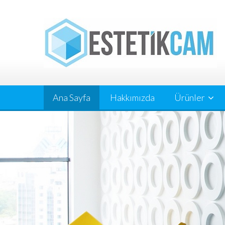
Skip
to
content
Ana Sayfa
Hakkımızda
Ürünler