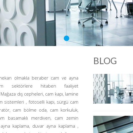
BLOG
 mekan olmakla beraber cam ve ayna
tüm sektörlere hitaben faaliyet
 Mağaza dış cepheleri, cam kapı, lamine
m sistemleri , fotoselli kapı, sürgü cam
ratör, cam bölme oda, cam korkuluk,
am basamaklı merdiven, cam zemin
ayna kaplama, duvar ayna kaplama ,