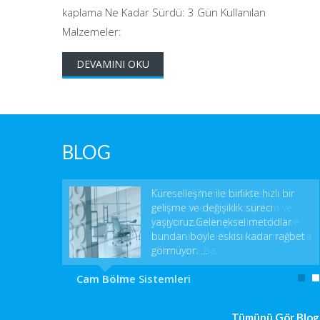
kaplama Ne Kadar Sürdü: 3 Gün Kullanılan
Malzemeler:
DEVAMINI OKU
BLOG
Cam silisli kumun ateşte
eritilmesiyle yapılan saydam ve
kırılgan madde. genelde alkali ve
toprak alkali silikatlardan meydana
gelen cam, ba...
Cam Nedir
Tümünü Gör Blog