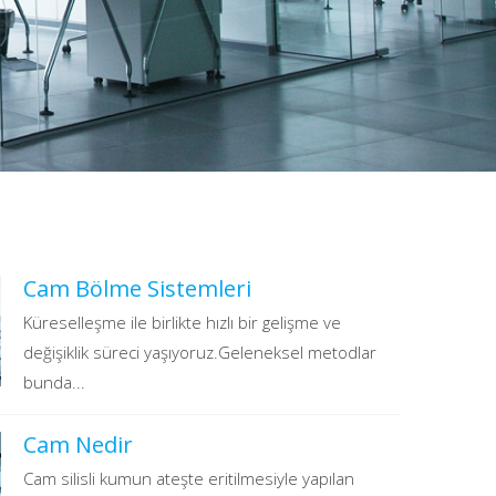
Cam Bölme Sistemleri
Küreselleşme ile birlikte hızlı bir gelişme ve
değişiklik süreci yaşıyoruz.Geleneksel metodlar
bunda...
Cam Nedir
Cam silisli kumun ateşte eritilmesiyle yapılan