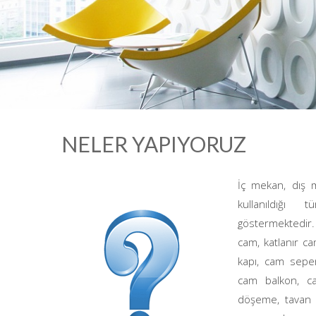
NELER YAPIYORUZ
İç mekan, dış
kullanıldığı 
göstermektedir.
cam, katlanır ca
kapı, cam sepe
cam balkon, c
döşeme, tavan 